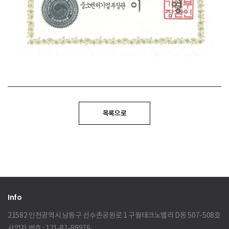
목록으로
Info
21582 인천광역시 남동구 선수촌공원로 1 구월테크노밸리 D동 507-508호
사업자 번호 : 121-81-88976