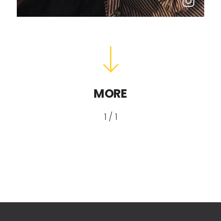
MORE
1 / 1