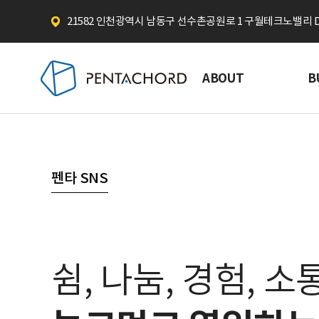
21582 인천광역시 남동구 선수촌공원로 1 구월테크노밸리 D동
ABOUT
B
펜타 SNS
쉼, 나눔, 경험, 소