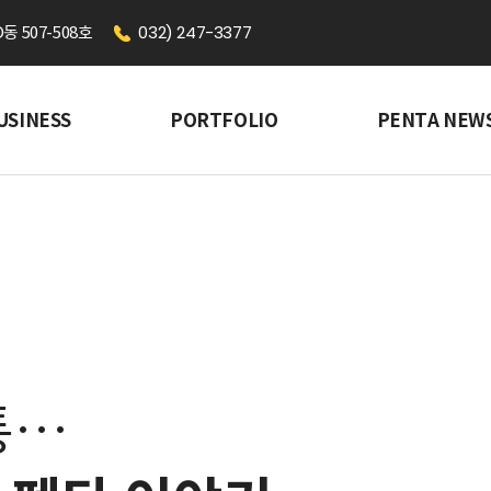
032) 247-3377
 507-508호
USINESS
PORTFOLIO
PENTA NEW
통…